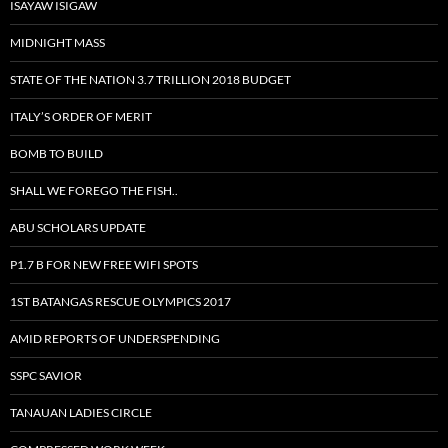
ISAYAW ISIGAW
MIDNIGHT MASS
STATE OF THE NATION 3.7 TRILLION 2018 BUDGET
ITALY’S ORDER OF MERIT
BOMB TO BUILD
SHALL WE FOREGO THE FISH..
ABU SCHOLARS UPDATE
P1.7 B FOR NEW FREE WIFI SPOTS
1ST BATANGAS RESCUE OLYMPICS 2017
AMID REPORTS OF UNDERSPENDING
SSPC SAVIOR
TANAUAN LADIES CIRCLE