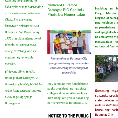
Kabilang din ang sining na
Millicent C Ramos –
likha ng isa sa mga outstanding
Nagbigay ng b
Batangas PIO Capitol /
artists sa bansa na si Romulo
Cong. Mariño
Photo by: Nomer Lalap
lungsod, at sa pa
Olazo. Siya ang naging
mga kolehiyo at 
kinatawan ng bansa sa 12th
ng pamahalaang 
Biennial sa Sao Paolo noong
makapagkaloob n
na edukasyon at 
1973 at sa 11th International
magpapataas n
Biennial of Prints sa Tokyo
ng lungsod.
(marie 
noong 1979 kung saan siya
nagkamit ng honorable
Pamumuhay sa Batangas City
pinag-aaralan ng mg
presidential
mention.
candidatets ng state colleges
at
Binigyang diin ni SM City
universities
Batangas Mall Manager Lyn
May sampung mga kandidato sa
Gabriel, ang My City, My SM, My
pagka president
ng mga state
Sampung mga
Art ay isang pagpapatunay ng
colleges at universities mula sa
sa pagka pres
husay at galing ng mga
iba’t ibang rehiyon sa bansa ang
state colleges a
narito ngayon sa Batangas City
Batangueno.
mula sa iba’t ib
bansa ang nari
Batangas City