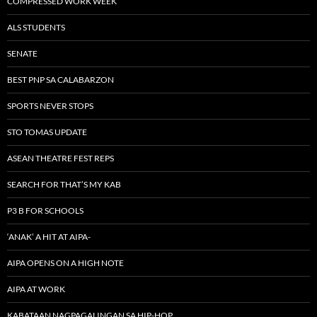
COMPRESSED WORK WEEK
ALS STUDENTS
SENATE
BEST PNP SA CALABARZON
SPORTS NEVER STOPS
STO TOMAS UPDATE
ASEAN THEATRE FEST REPS
SEARCH FOR THAT’S MY KAB
P3 B FOR SCHOOLS
‘ANAK’ A HIT AT AIPA-
AIPA OPENS ON A HIGH NOTE
AIPA AT WORK
KABATAAN NAGPAGALINGAN SA HIP-HOP