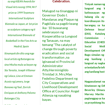
Celebration
.
ay ang ASEAN Awards for
Tiniyak naman n
Visual Arts noong 1994, Mr F
lungsod ang k
Malugod na tinanggap ni
prize sa 1999 Toyamura
katiwasayan n
Governor Dodo I.
habang sila ay
International Sculpture
Mandanas ang Plaque ng
koordinasyon ito
Pagkilala sa pagdiriwang
Biennale sa Japan, at 1st prize
barangay, sa ka
ika- 10 buwanang
sa sculpture category ng II
Defense Secur
selebrasyon ng
(DSS). Katul
International Biennale of
Kooperatiba sa Lungsod
Commission 
ng Tanauan, na may
Basketball in the Fine Arts sa
Education (CHED
temang “The catalyst of
Madrid, Spain
Social Wel
change through poverty
Development Of
eradication and social
Itinampok din dito ang mga
Bago simulan ng
transformation ,na
local artists ng Batangas na
ang kanilang 
iginawad ni Provincial
lungsod ay nagk
sina Mischa mula sa bayan ng
Administrator
orientation
/brie
Atty.Herminigildo
Sta Teresita, Joseph Villamar
ang kanilang host 
Trinidad Jr, Mrs.May
ng Calaca, Lino at Emman
Fedelino Department ng
Acasio ng Lemery, Jorge
Nagpasalamat n
City Cooperatives and
kinatawan ng DA
Livelihood Development
Banawa ng Taal, Zorrick
Beverley Dimacu
Office at Councilor Angel
E
nriquez at Anthony Palomo
Marvey Mariño 
Atienza ng nasabing
Batangas City.
pagtanggap sa kan
bayan.
sa proyektong ito.