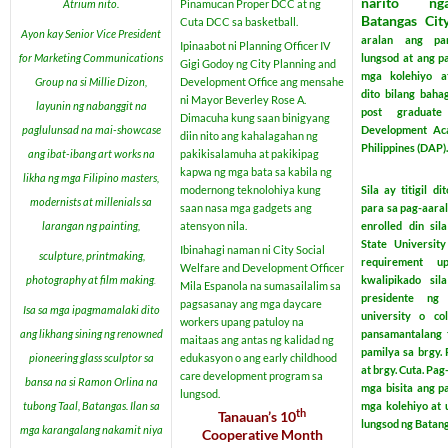
narito n
Atrium nito.
Pinamucan Proper DCC at ng
Batangas Ci
Cuta DCC sa basketball.
Ayon kay Senior Vice President
aralan ang p
Ipinaabot ni Planning Officer IV
for Marketing Communications
lungsod at ang 
Gigi Godoy ng City Planning and
mga kolehiyo at
Group na si Millie Dizon,
Development Office ang mensahe
dito bilang baha
ni Mayor Beverley Rose A.
layunin ng nabanggit na
post graduate
Dimacuha kung saan binigyang
paglulunsad na mai-showcase
Development Ac
diin nito ang kahalagahan ng
Philippines (DAP).
ang ibat-ibang art works na
pakikisalamuha at pakikipag
kapwa ng mga bata sa kabila ng
likha ng mga Filipino masters,
modernong teknolohiya kung
Sila ay titigil d
modernists at millenials sa
saan nasa mga gadgets ang
para sa pag-aaral
larangan ng painting,
atensyon nila.
enrolled din sil
State University
Ibinahagi naman ni City Social
sculpture, printmaking,
requirement u
Welfare and Development Officer
photography at film making
.
kwalipikado sil
Mila Espanola na sumasailalim sa
presidente ng
pagsasanay ang mga daycare
Isa sa mga ipagmamalaki dito
university o col
workers upang patuloy na
ang likhang sining ng renowned
pansamantalang t
maitaas ang antas ng kalidad ng
pamilya sa brgy.
pioneering glass sculptor sa
edukasyon o ang early childhood
at brgy. Cuta. Pag
care development program sa
bansa na si Ramon Orlina na
mga bisita ang 
lungsod.
tubong Taal, Batangas. Ilan sa
mga kolehiyo at 
th
Tanauan’s 10
lungsod ng Batang
mga karangalang nakamit niya
Cooperative Month