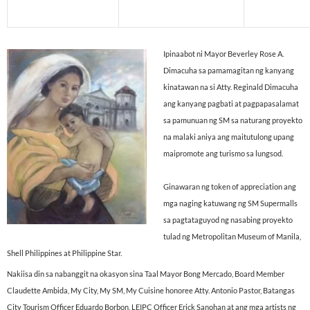
Ipinaabot ni Mayor Beverley Rose A.
Dimacuha sa pamamagitan ng kanyang
kinatawan na si Atty. Reginald Dimacuha
ang kanyang pagbati at pagpapasalamat
sa pamunuan ng SM sa naturang proyekto
na malaki aniya ang maitutulong upang
maipromote ang turismo sa lungsod.
Ginawaran ng token of appreciation ang
mga naging katuwang ng SM Supermalls
sa pagtataguyod ng nasabing proyekto
tulad ng Metropolitan Museum of Manila,
Shell Philippines at Philippine Star.
Nakiisa din sa nabanggit na okasyon sina Taal Mayor Bong Mercado, Board Member
Claudette Ambida, My City, My SM, My Cuisine honoree Atty. Antonio Pastor, Batangas
City Tourism Officer Eduardo Borbon, LEIPC Officer Erick Sanohan at ang mga artists ng