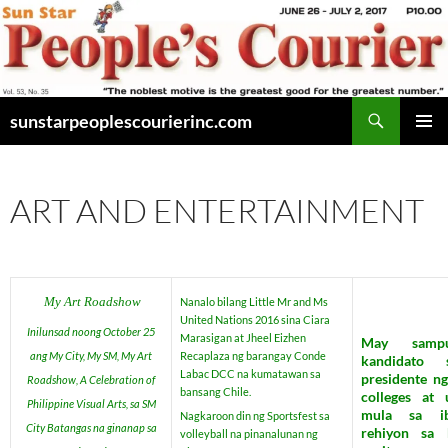
Skip
to
content
Search
sunstarpeoplescourierinc.com
PRIMAR
MENU
ART AND ENTERTAINMENT
My Art Roadshow
Nanalo bilang Little Mr and Ms
United Nations 2016 sina Ciara
Inilunsad noong October 25
Marasigan at Jheel Eizhen
May samp
ang My City, My SM, My Art
Recaplaza ng barangay Conde
kandidato 
Labac DCC na kumatawan sa
presidente n
Roadshow, A Celebration of
bansang Chile.
colleges at u
Philippine Visual Arts, sa SM
mula sa ib
Nagkaroon din ng Sportsfest sa
City Batangas na ginanap sa
rehiyon sa 
volleyball na pinanalunan ng